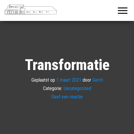
De
Welkom in
de tuin
Baanderij
van Gerda
en Gerrit
Transformatie
Geplaatst op
1 maart 2021
door
Gerrit
Categorie:
Uncategorized
Geef een reactie