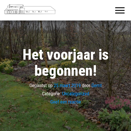
De
Welkom in
de tuin
Baanderij
van Gerda
en Gerrit
Het voorjaar is
begonnen!
Geplaatst op
25 maart 2019
door
Gerrit
Categorie:
Uncategorized
Geef een reactie