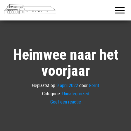
De
Welkom in
de tuin
Baanderij
van Gerda
en Gerrit
Heimwee naar het
voorjaar
Geplaatst op
9 april 2022
door
Gerrit
Categorie:
Uncategorized
Geef een reactie