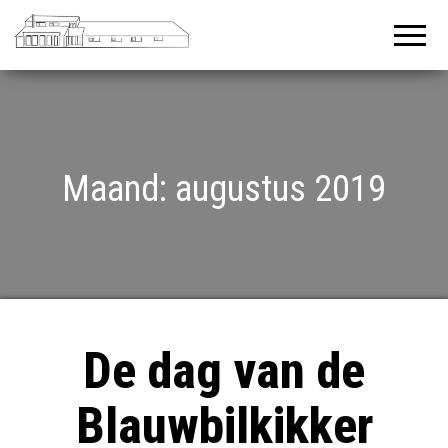
De
Welkom in
de tuin
Baanderij
van Gerda
en Gerrit
Maand:
augustus 2019
De dag van de
Blauwbilkikker